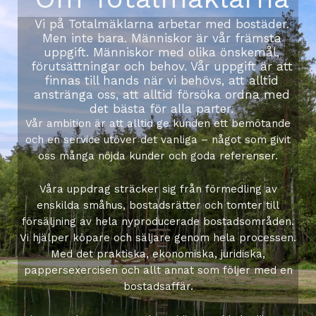
Vi på Totalmäklarna arbetar med bostäder.
Men inte bara. Människor är vår främsta
uppgift. Människor med olika önskemål,
förutsättningar och behov. Vår uppgift är att
finnas till hands när vi behövs, att alltid
anstränga oss, att alltid försöka ordna med
det bästa för alla parter.
Vår ambition är att alltid ge kunden ett bemötande
och en service utöver det vanliga – något som givit
oss många nöjda kunder och goda referenser.
Våra uppdrag sträcker sig från förmedling av
enskilda småhus, bostadsrätter och tomter till
försäljning av hela nyproducerade bostadsområden.
Vi hjälper köpare och säljare genom hela processen.
Med det praktiska, ekonomiska, juridiska,
pappersexercisen och allt annat som följer med en
bostadsaffär.